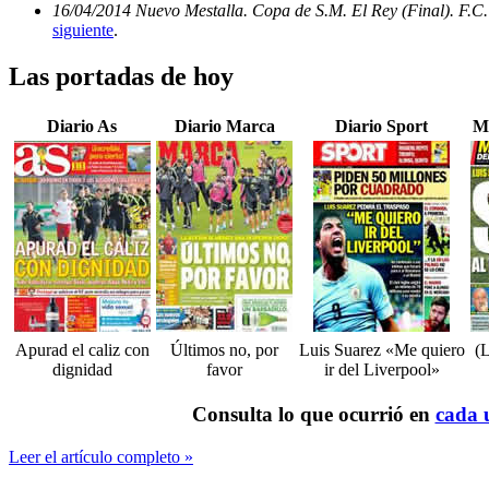
16/04/2014 Nuevo Mestalla. Copa de S.M. El Rey (Final). F.C.
siguiente
.
Las portadas de hoy
Diario As
Diario Marca
Diario Sport
M
Apurad el caliz con
Últimos no, por
Luis Suarez «Me quiero
(L
dignidad
favor
ir del Liverpool»
Consulta lo que ocurrió en
cada u
Leer el artículo completo »