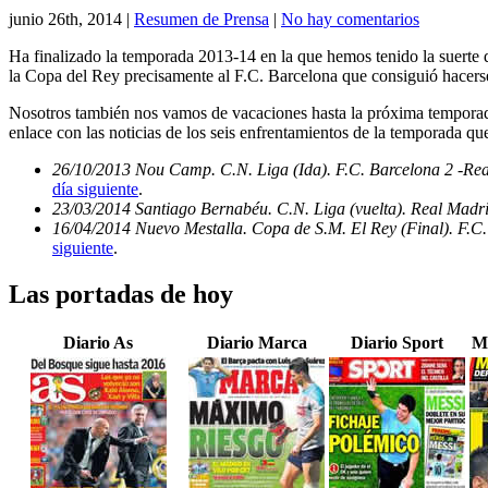
junio 26th, 2014
|
Resumen de Prensa
|
No hay comentarios
Ha finalizado la temporada 2013-14 en la que hemos tenido la suerte d
la Copa del Rey precisamente al F.C. Barcelona que consiguió hacerse
Nosotros también nos vamos de vacaciones hasta la próxima temporada
enlace con las noticias de los seis enfrentamientos de la temporada qu
26/10/2013 Nou Camp. C.N. Liga (Ida). F.C. Barcelona 2 -Re
día siguiente
.
23/03/2014 Santiago Bernabéu. C.N. Liga (vuelta). Real Madri
16/04/2014 Nuevo Mestalla. Copa de S.M. El Rey (Final). F.C.
siguiente
.
Las portadas de hoy
Diario As
Diario Marca
Diario Sport
M