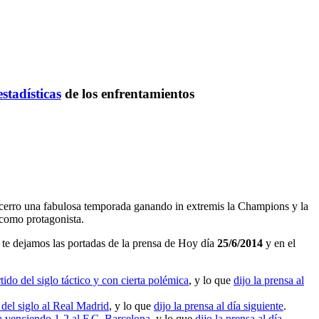
estadísticas
de los enfrentamientos
ue cerro una fabulosa temporada ganando in extremis la Champions y la
 como protagonista.
te dejamos las portadas de la prensa de Hoy día
25/6/2014
y en el
ido del siglo táctico y con cierta polémica
, y lo que
dijo la prensa al
 del siglo al Real Madrid
, y lo que
dijo la prensa al día siguiente
.
venciendo 1-2 al F.C. Barcelona
, y lo que
dijo la prensa al día