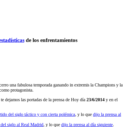
estadísticas
de los enfrentamientos
ue cerro una fabulosa temporada ganando in extremis la Champions y la
 como protagonista.
te dejamos las portadas de la prensa de Hoy día
23/6/2014
y en el
ido del siglo táctico y con cierta polémica
, y lo que
dijo la prensa al
 del siglo al Real Madrid
, y lo que
dijo la prensa al día siguiente
.