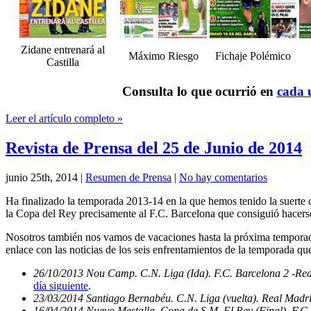
Zidane entrenará al
Máximo Riesgo
Fichaje Polémico
Castilla
Consulta lo que ocurrió en
cada u
Leer el artículo completo »
Revista de Prensa del 25 de Junio de 2014
junio 25th, 2014
|
Resumen de Prensa
|
No hay comentarios
Ha finalizado la temporada 2013-14 en la que hemos tenido la suerte d
la Copa del Rey precisamente al F.C. Barcelona que consiguió hacerse
Nosotros también nos vamos de vacaciones hasta la próxima temporada
enlace con las noticias de los seis enfrentamientos de la temporada qu
26/10/2013 Nou Camp. C.N. Liga (Ida). F.C. Barcelona 2 -Re
día siguiente
.
23/03/2014 Santiago Bernabéu. C.N. Liga (vuelta). Real Madri
16/04/2014 Nuevo Mestalla. Copa de S.M. El Rey (Final). F.C.