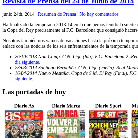
Revista de Prensa del 24 de Junio de 2014
junio 24th, 2014
|
Resumen de Prensa
|
No hay comentarios
Ha finalizado la temporada 2013-14 en la que hemos tenido la suerte d
la Copa del Rey precisamente al F.C. Barcelona que consiguió hacerse
Nosotros también nos vamos de vacaciones hasta la próxima temporada
enlace con las noticias de los seis enfrentamientos de la temporada qu
26/10/2013 Nou Camp. C.N. Liga (Ida). F.C. Barcelona 2 -Re
día siguiente
.
23/03/2014 Santiago Bernabéu. C.N. Liga (vuelta). Real Madri
16/04/2014 Nuevo Mestalla. Copa de S.M. El Rey (Final). F.C.
siguiente
.
Las portadas de hoy
Diario As
Diario Marca
Diario Sport
Mu