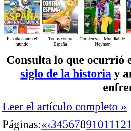
España contra el
Todos contra
Comienza el Mundial de
mundo
España
Neymar
Consulta lo que ocurrió
siglo de la historia
y a
enfre
Leer el artículo completo »
Páginas:
«
‹
3
4
5
6
7
8
9
10
11
12