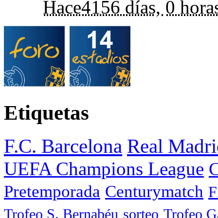
Hace
4156 días,
0 hora
Etiquetas
F.C. Barcelona
Real Madri
UEFA Champions League
C
Pretemporada
Centurymatch
F
Trofeo S. Bernabéu
sorteo
Trofeo 