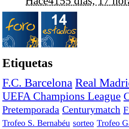
Hace
4155 días,
17 hor
Etiquetas
F.C. Barcelona
Real Madri
UEFA Champions League
C
Pretemporada
Centurymatch
F
Trofeo S. Bernabéu
sorteo
Trofeo 