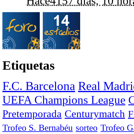
Hace
4157 días,
10 hor
Etiquetas
F.C. Barcelona
Real Madri
UEFA Champions League
C
Pretemporada
Centurymatch
F
Trofeo S. Bernabéu
sorteo
Trofeo 