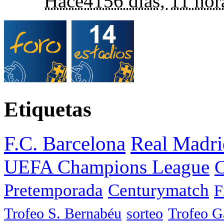
Hace
4156 días,
11 hor
Etiquetas
F.C. Barcelona
Real Madri
UEFA Champions League
C
Pretemporada
Centurymatch
F
Trofeo S. Bernabéu
sorteo
Trofeo 