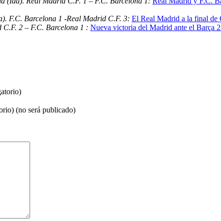
a (Ida). Real Madrid C.F. 1 – F.C. Barcelona 1:
Real Madrid y F.C. B
). F.C. Barcelona 1 -Real Madrid C.F. 3:
El Real Madrid a la final de
 C.F. 2 – F.C. Barcelona 1 :
Nueva victoria del Madrid ante el Barça 2-
atorio)
orio) (no será publicado)