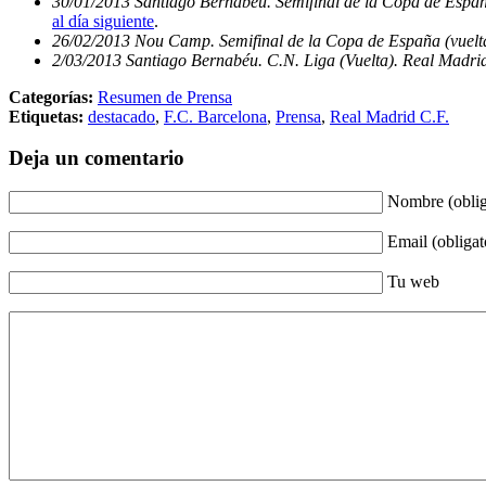
30/01/2013 Santiago Bernabéu. Semifinal de la Copa de Españ
al día siguiente
.
26/02/2013 Nou Camp. Semifinal de la Copa de España (vuelta
2/03/2013 Santiago Bernabéu. C.N. Liga (Vuelta). Real Madrid
Categorías:
Resumen de Prensa
Etiquetas:
destacado
,
F.C. Barcelona
,
Prensa
,
Real Madrid C.F.
Deja un comentario
Nombre (oblig
Email (obligat
Tu web