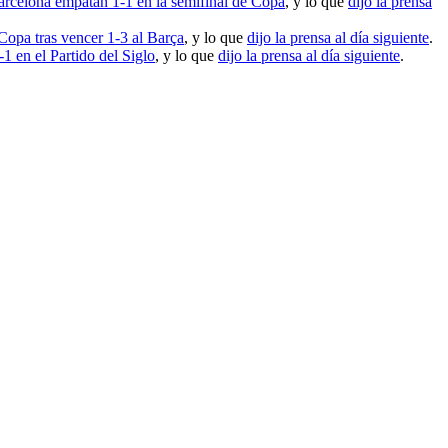
arcelona empatan 1-1 en la semifinal de Copa
, y lo que
dijo la prensa
 Copa tras vencer 1-3 al Barça
, y lo que
dijo la prensa al día siguiente
.
1 en el Partido del Siglo
, y lo que
dijo la prensa al día siguiente
.