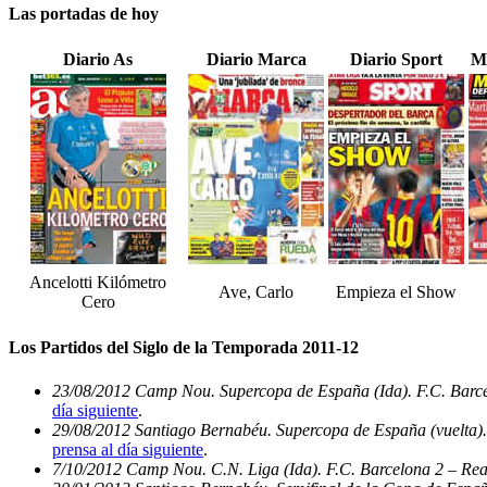
Las portadas de hoy
Diario As
Diario Marca
Diario Sport
M
Ancelotti Kilómetro
Ave, Carlo
Empieza el Show
Cero
Los Partidos del Siglo de la Temporada 2011-12
23/08/2012 Camp Nou. Supercopa de España (Ida). F.C. Barce
día siguiente
.
29/08/2012 Santiago Bernabéu. Supercopa de España (vuelta).
prensa al día siguiente
.
7/10/2012 Camp Nou. C.N. Liga (Ida). F.C. Barcelona 2 – Rea