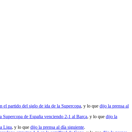
 el partido del siglo de ida de la Supercopa
, y lo que
dijo la prensa al
la Supercopa de España venciendo 2-1 al Barça
, y lo que
dijo la
la Liga
, y lo que
dijo la prensa al día siguiente
.